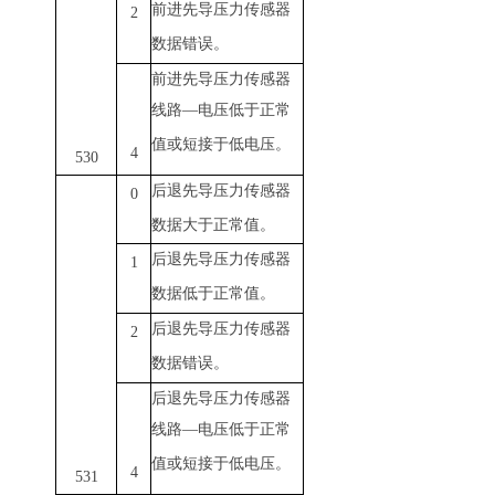
前进先导压力传感器
2
数据错误。
前进先导压力传感器
线路—电压低于正常
值或短接于低电压。
4
530
后退先导压力传感器
0
数据大于正常值。
后退先导压力传感器
1
数据低于正常值。
后退先导压力传感器
2
数据错误。
后退先导压力传感器
线路—电压低于正常
值或短接于低电压。
4
531