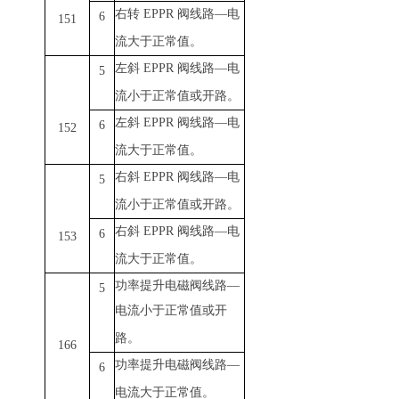
右转
EPPR
阀线路—电
6
151
流大于正常值。
左斜
EPPR
阀线路—电
5
流小于正常值或开路。
左斜
EPPR
阀线路—电
6
152
流大于正常值。
右斜
EPPR
阀线路—电
5
流小于正常值或开路。
右斜
EPPR
阀线路—电
6
153
流大于正常值。
功率提升电磁阀线路—
5
电流小于正常值或开
路。
166
功率提升电磁阀线路—
6
电流大于正常值。