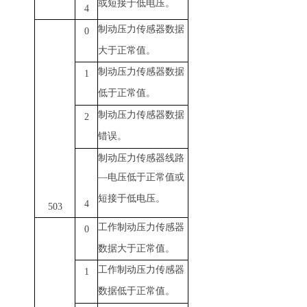
或短接于低电压。
4
制动压力传感器数据
0
大于正常值。
制动压力传感器数据
1
低于正常值。
制动压力传感器数据
2
错误。
制动压力传感器线路
—电压低于正常值或
短接于低电压。
4
503
工作制动压力传感器
0
数据大于正常值。
工作制动压力传感器
1
数据低于正常值。