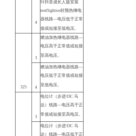
91抖音成长人版安装
testflightios轻预热继电
器线路—电压低于正常
4
值或短接至低电压。
燃油加热继电器线路—
电压高于正常值或短接
至高电压。
3
燃油加热继电器线路—
电压低于正常值或短接
至低电压。
325
4
电位计（步进
/DC
马
达）线路—电压高于正
常值或短接至高电压。
3
电位计（步进
/DC
马
达）线路—电压低于正