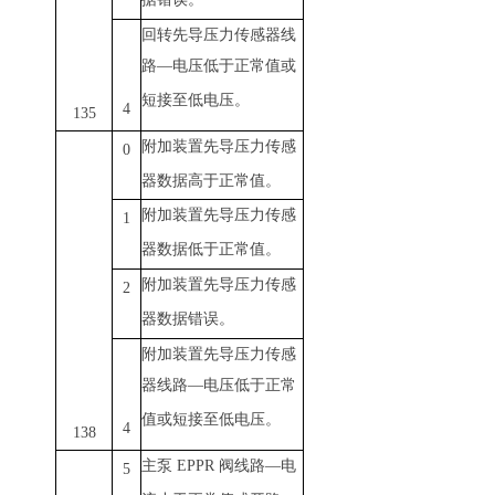
回转先导压力传感器线
路—电压低于正常值或
短接至低电压。
4
135
附加装置先导压力传感
0
器数据高于正常值。
附加装置先导压力传感
1
器数据低于正常值。
附加装置先导压力传感
2
器数据错误。
附加装置先导压力传感
器线路—电压低于正常
值或短接至低电压。
4
138
主泵
EPPR
阀线路—电
5