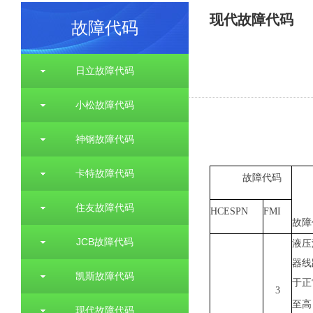
现代故障代码
故障代码
日立故障代码
小松故障代码
神钢故障代码
卡特故障代码
故障代码
住友故障代码
HCESPN
FMI
故障
JCB故障代码
液压
器线
凯斯故障代码
于正
3
至高
现代故障代码