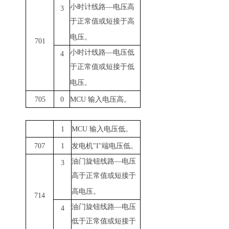
小时计线路—电压高
3
于正常值或短接于高
电压。
701
小时计线路—电压低
4
于正常值或短接于低
电压。
705
0
MCU
输入电压高。
1
MCU
输入电压低。
707
1
发电机
"I"
端电压低。
油门旋钮线路—电压
3
高于正常值或短接于
高电压。
714
油门旋钮线路—电压
4
低于正常值或短接于