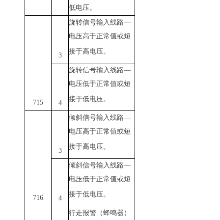
低电压。
旋转信号输入线路—
电压高于正常值或短
接于高电压。
3
旋转信号输入线路—
电压低于正常值或短
接于低电压。
715
4
倾斜信号输入线路—
电压高于正常值或短
接于高电压。
3
倾斜信号输入线路—
电压低于正常值或短
接于低电压。
716
4
行走报警（蜂鸣器）