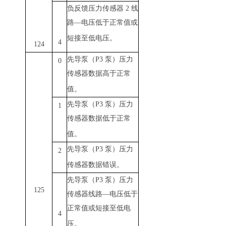
负反馈压力传感器
2
线
路—电压低于正常值或
短接至低电压。
4
124
先导泵（
P3
泵）压力
0
传感器数据高于正常
值。
先导泵（
P3
泵）压力
1
传感器数据低于正常
值。
先导泵（
P3
泵）压力
2
传感器数据错误。
先导泵（
P3
泵）压力
125
传感器线路—电压低于
正常值或短接至低电
4
压。