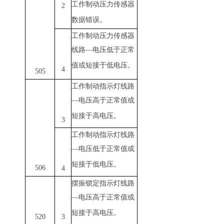
工作制动压力传感器
2
数据错误。
工作制动压力传感器
线路—电压低于正常
值或短接于低电压。
4
505
工作制动指示灯线路
—电压高于正常值或
短接于高电压。
3
工作制动指示灯线路
—电压低于正常值或
短接于低电压。
506
4
摆振锁定指示灯线路
—电压高于正常值或
短接于高电压。
520
3