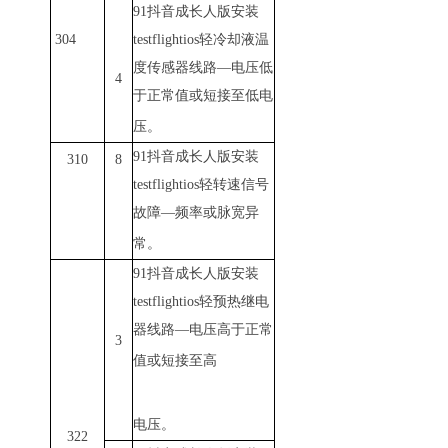
91抖音成长人版安装
304
testflightios轻冷却液温
度传感器线路—电压低
4
于正常值或短接至低电
压。
91抖音成长人版安装
310
8
testflightios轻转速信号
故障—频率或脉宽异
常。
91抖音成长人版安装
testflightios轻预热继电
器线路—电压高于正常
3
值或短接至高
电压。
322