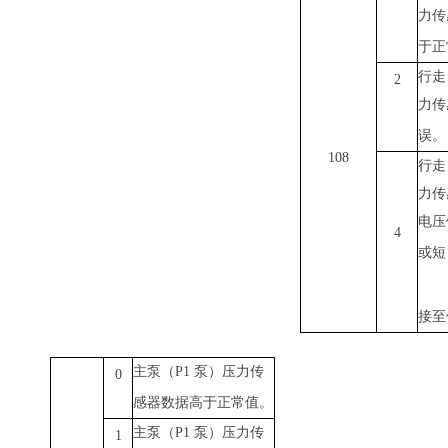
力传
于正常
行走
2
力传
误。
108
行走
力传
电压
4
或短
接至低
主泵（
P1
泵）压力传
0
感器数据高于正常值。
主泵（
P1
泵）压力传
1