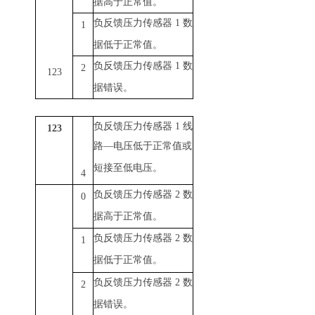
据高于正常值。
负反馈压力传感器
1
数
1
据低于正常值。
负反馈压力传感器
1
数
2
123
据错误。
负反馈压力传感器
1
线
123
路—电压低于正常值或
短接至低电压。
4
负反馈压力传感器
2
数
0
据高于正常值。
负反馈压力传感器
2
数
1
据低于正常值。
负反馈压力传感器
2
数
2
据错误。