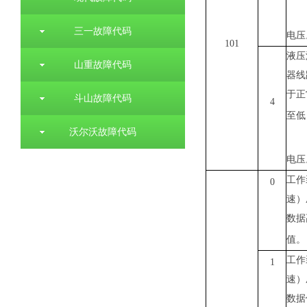
三一故障代码
电压
101
液压
山重故障代码
器线
于正
斗山故障代码
4
至低
沃尔沃故障代码
电压
工作
0
速）
数据
值。
工作
1
速）
数据