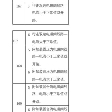
行走双速电磁阀线路—
167
5
电流小于正常值或开
路。
行走双速电磁阀线路—
6
167
电流大于正常值。
附加装置压力电磁阀线
5
路—电流小于正常值或
开路。
168
附加装置压力电磁阀线
6
路—电流大于正常值。
附加装置合流电磁阀线
5
路—电流小于正常值或
开路。
169
附加装置合流电磁阀线
6