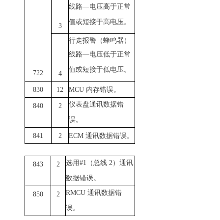
线路—电压高于正常
值或短接于高电压。
3
行走报警（蜂鸣器）
线路—电压低于正常
值或短接于低电压。
722
4
830
12
MCU
内存错误。
仪表盘通讯数据错
840
2
误。
841
2
ECM
通讯数据错误。
选用
#
1
（总线
2
）通讯
843
2
数据错误。
RMCU
通讯数据错
850
2
误。