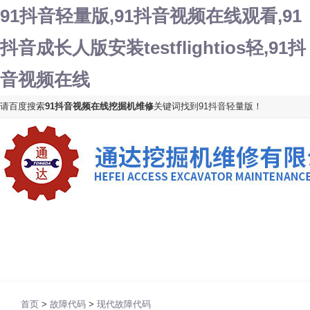
91抖音轻量版,91抖音视频在线观看,91
抖音成长人版安装testflightios轻,91抖
音视频在线
请百度搜索
91抖音视频在线挖掘机维修
关键词找到91抖音轻量版！
网站首页
公司简介
维修中心
挖机清洗
首页
>
故障代码
>
现代故障代码